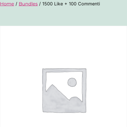
/
/ 1500 Like + 100 Commenti
Home
Bundles