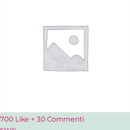
700 Like + 30 Commenti
€
34,00