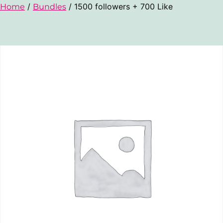
/
/ 1500 followers + 700 Like
Home
Bundles