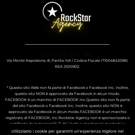
DOUBLE KEY SRL
Via Monte Napoleone, 8, Partita IVA / Codice Fiscale IT10048420961,
REA 2500902.
* Questo sito Web non fa parte di Facebook o Facebook Inc. Inoltre,
questo sito NON è approvato da Facebook in alcun modo.
FACEBOOK è un marchio di FACEBOOK Inc.Questo sito non fa parte
del sito Facebook o Facebook Inc. Inoltre, questo sito NON è
approvato da Facebook in alcun modo.FACEBOOK è un marchio
registrato di FACEBOOK, Inc.Rockstar Agency non è sponsorizzata o
certificata da Instagram™. Tutti i loghi o i trademark mostrati su
questo sito web sono di proprietà di Instagram.
Utilizziamo i cookie per garantirti un'esperienza migliore nel