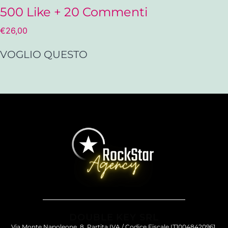
500 Like + 20 Commenti
€
26,00
VOGLIO QUESTO
DOUBLE KEY SRL
Via Monte Napoleone, 8, Partita IVA / Codice Fiscale IT10048420961,