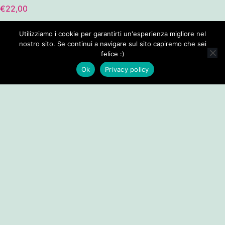
€
22,00
VOGLIO QUESTO
Utilizziamo i cookie per garantirti un'esperienza migliore nel
nostro sito. Se continui a navigare sul sito capiremo che sei
felice :)
Ok
Privacy policy
1
2
3
→
DOUBLE KEY SRL
Via Monte Napoleone, 8, Partita IVA / Codice Fiscale IT10048420961,
REA 2500902.