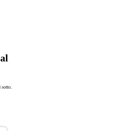
al
 sotto.